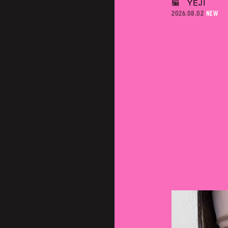
編 YEJI
2026.08.02
STAFF