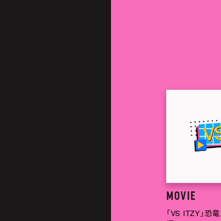
LATES
MOVIE
「VS ITZY」