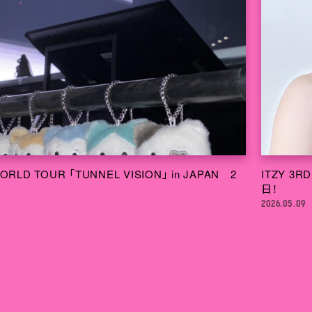
WORLD TOUR 「TUNNEL VISION」 in JAPAN 2
ITZY 3R
日！
2026.05.09