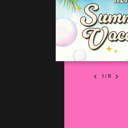
1
/
11