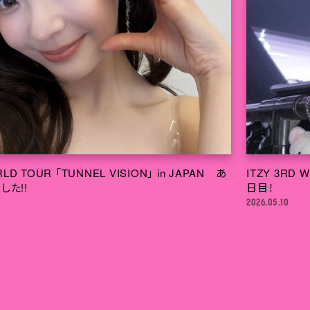
RLD TOUR 「TUNNEL VISION」 in JAPAN あ
ITZY 3RD 
した!!
日目！
2026.05.10