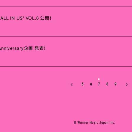
ALL IN US' VOL.6 公開！
 Anniversary企画 発表！
5
6
8
9
7
© Warner Music Japan Inc.