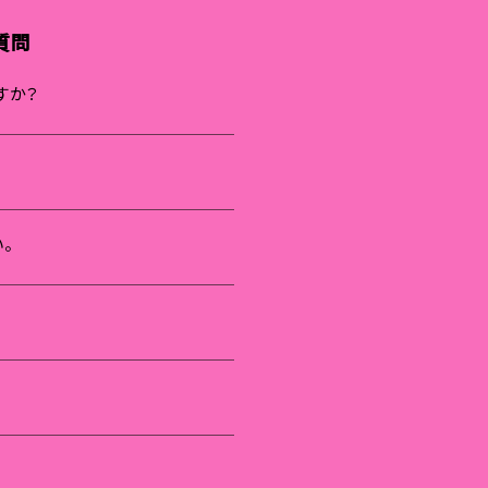
質問
すか？
。